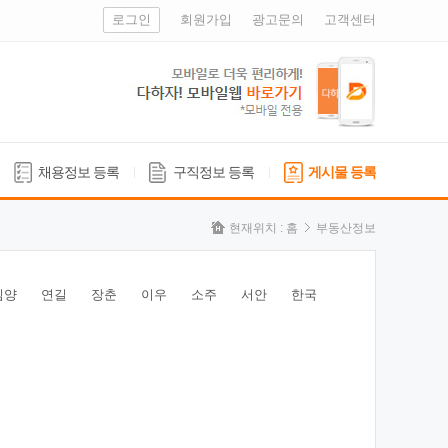
로그인
회원가입
광고문의
고객센터
채용정보 등록
구직정보 등록
게시물 등록
현재위치 :
홈
부동산정보
심양
연길
장춘
이우
소주
서안
한국