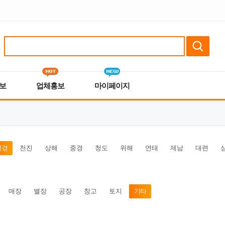
보
업체홍보
마이페이지
북경
천진
상해
중경
청도
위해
연태
제남
대련
매장
별장
공장
창고
토지
기타