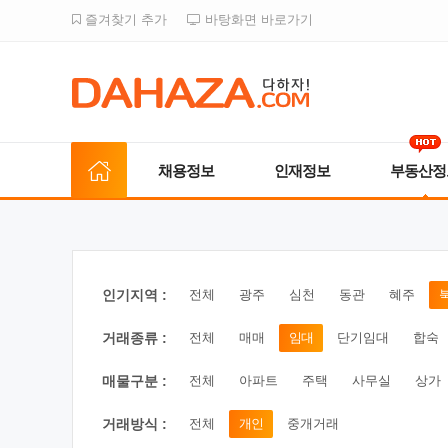
즐겨찾기 추가
바탕화면 바로가기
채용정보
인재정보
부동산정
인기지역 :
전체
광주
심천
동관
혜주
거래종류 :
전체
매매
임대
단기임대
합숙
매물구분 :
전체
아파트
주택
사무실
상가
거래방식 :
전체
개인
중개거래