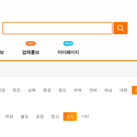
보
업체홍보
마이페이지
북경
천진
상해
중경
청도
위해
연태
제남
대련
매장
별장
공장
창고
토지
기타