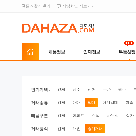
즐겨찾기 추가
바탕화면 바로가기
채용정보
인재정보
부동산정
인기지역 :
전체
광주
심천
동관
혜주
거래종류 :
전체
매매
임대
단기임대
합숙
매물구분 :
전체
아파트
주택
사무실
상가
거래방식 :
전체
개인
중개거래