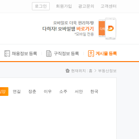
로그인
회원가입
광고문의
고객센터
채용정보 등록
구직정보 등록
게시물 등록
현재위치 :
홈
부동산정보
심양
연길
장춘
이우
소주
서안
한국