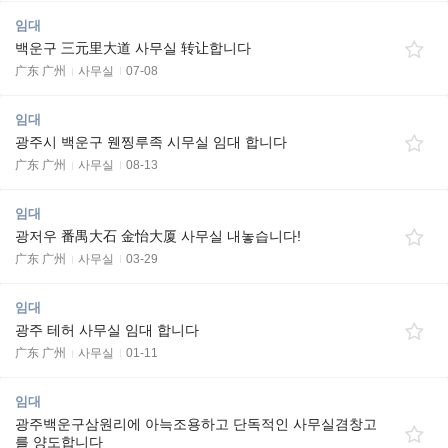
임대
백운구 三元里大道 사무실 转让합니다
广东 广州
사무실
07-08
임대
광주시 백운구 웬찡루족 시무실 임대 합니다
广东 广州
사무실
08-13
임대
광저우 番禺大石 金怡大厦 사무실 내놓습니다!
广东 广州
사무실
03-29
임대
광주 테허 사무실 임대 합니다
广东 广州
사무실
01-11
임대
광주백운구삼원리에 아늑조용하고 단독적인 사무실겸창고
를 양도합니다