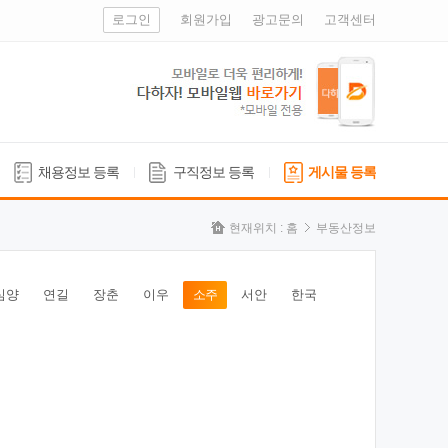
로그인
회원가입
광고문의
고객센터
채용정보 등록
구직정보 등록
게시물 등록
현재위치 :
홈
부동산정보
심양
연길
장춘
이우
소주
서안
한국