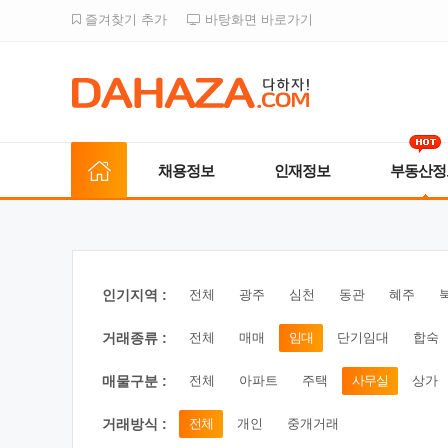
즐겨찾기 추가
바탕화면 바로가기
채용정보
인재정보
부동산정
인기지역 :
전체
광주
심천
동관
혜주
거래종류 :
전체
매매
임대
단기임대
합숙
매물구분 :
전체
아파트
주택
사무실
상가
거래방식 :
전체
개인
중개거래