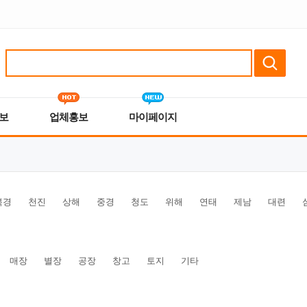
보
업체홍보
마이페이지
북경
천진
상해
중경
청도
위해
연태
제남
대련
매장
별장
공장
창고
토지
기타