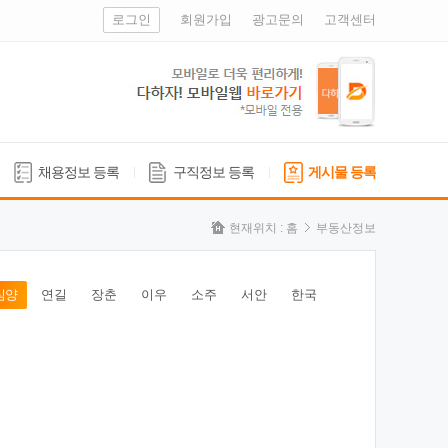
로그인
회원가입
광고문의
고객센터
채용정보 등록
구직정보 등록
게시물 등록
현재위치 :
홈
부동산정보
심양
연길
장춘
이우
소주
서안
한국