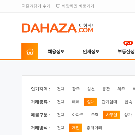
즐겨찾기 추가
바탕화면 바로가기
채용정보
인재정보
부동산정
인기지역 :
전체
광주
심천
동관
혜주
거래종류 :
전체
매매
임대
단기임대
합숙
매물구분 :
전체
아파트
주택
사무실
상가
거래방식 :
전체
개인
중개거래