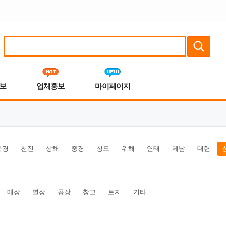
보
업체홍보
마이페이지
북경
천진
상해
중경
청도
위해
연태
제남
대련
매장
별장
공장
창고
토지
기타