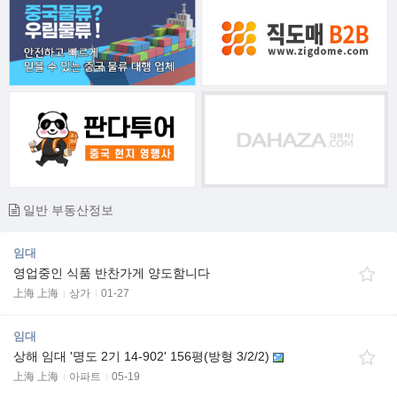
일반 부동산정보
임대
영업중인 식품 반찬가게 양도함니다
上海 上海
상가
01-27
임대
상해 임대 '명도 2기 14-902' 156평(방형 3/2/2)
上海 上海
아파트
05-19