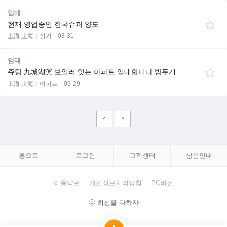
임대
현재 영업중인 한국슈퍼 양도
上海 上海
상가
03-31
임대
쥬팅 九城湖滨 보일러 잇는 아파트 임대합니다 방두개
上海 上海
아파트
09-29
홈으로
로그인
고객센터
상품안내
이용약관
개인정보처리방침
PC버전
ⓒ 최선을 다하자