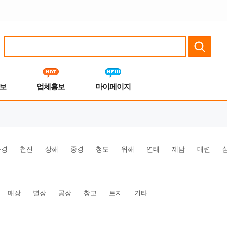
보
업체홍보
마이페이지
북경
천진
상해
중경
청도
위해
연태
제남
대련
매장
별장
공장
창고
토지
기타