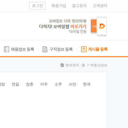
로그인
회원가입
광고문의
고객센터
채용정보 등록
구직정보 등록
게시물 등록
현재위치 :
홈
부동산정보
심양
연길
장춘
이우
소주
서안
한국