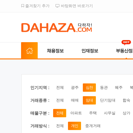
즐겨찾기 추가
바탕화면 바로가기
채용정보
인재정보
부동산정
인기지역 :
전체
광주
심천
동관
혜주
거래종류 :
전체
매매
임대
단기임대
합숙
매물구분 :
전체
아파트
주택
사무실
상가
거래방식 :
전체
개인
중개거래