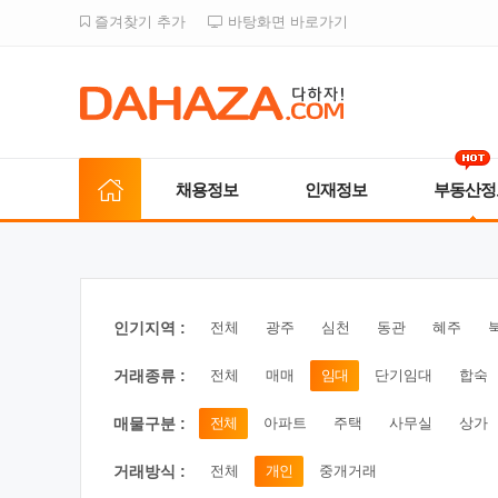
즐겨찾기 추가
바탕화면 바로가기
채용정보
인재정보
부동산정
인기지역 :
전체
광주
심천
동관
혜주
거래종류 :
전체
매매
임대
단기임대
합숙
매물구분 :
전체
아파트
주택
사무실
상가
거래방식 :
전체
개인
중개거래