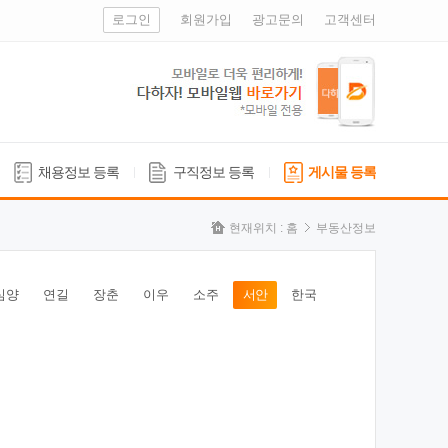
로그인
회원가입
광고문의
고객센터
채용정보 등록
구직정보 등록
게시물 등록
현재위치 :
홈
부동산정보
심양
연길
장춘
이우
소주
서안
한국