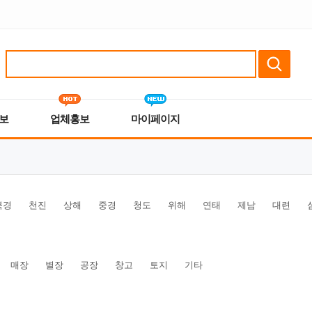
보
업체홍보
마이페이지
북경
천진
상해
중경
청도
위해
연태
제남
대련
매장
별장
공장
창고
토지
기타