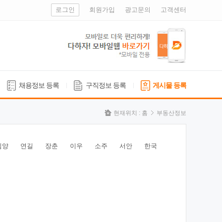
로그인
회원가입
광고문의
고객센터
채용정보 등록
구직정보 등록
게시물 등록
현재위치 :
홈
부동산정보
심양
연길
장춘
이우
소주
서안
한국