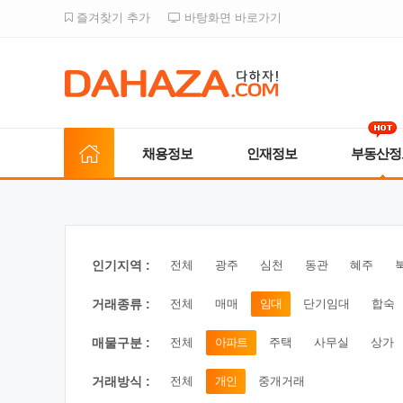
즐겨찾기 추가
바탕화면 바로가기
채용정보
인재정보
부동산정
인기지역 :
전체
광주
심천
동관
혜주
거래종류 :
전체
매매
임대
단기임대
합숙
매물구분 :
전체
아파트
주택
사무실
상가
거래방식 :
전체
개인
중개거래