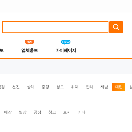
보
업체홍보
마이페이지
북경
천진
상해
중경
청도
위해
연태
제남
대련
매장
별장
공장
창고
토지
기타