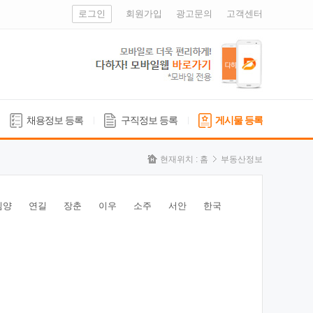
로그인
회원가입
광고문의
고객센터
채용정보 등록
구직정보 등록
게시물 등록
현재위치 :
홈
부동산정보
심양
연길
장춘
이우
소주
서안
한국