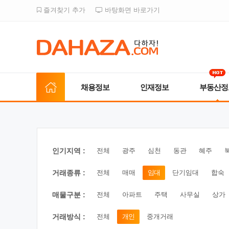
즐겨찾기 추가
바탕화면 바로가기
채용정보
인재정보
부동산정
인기지역 :
전체
광주
심천
동관
혜주
거래종류 :
전체
매매
임대
단기임대
합숙
매물구분 :
전체
아파트
주택
사무실
상가
거래방식 :
전체
개인
중개거래