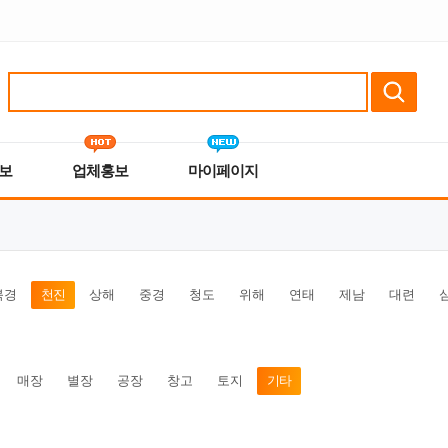
보
업체홍보
마이페이지
북경
천진
상해
중경
청도
위해
연태
제남
대련
매장
별장
공장
창고
토지
기타