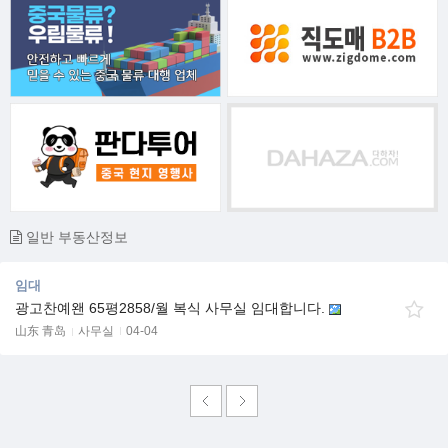
일반 부동산정보
임대
광고찬예왠 65평2858/월 복식 사무실 임대합니다.
山东 青岛
사무실
04-04