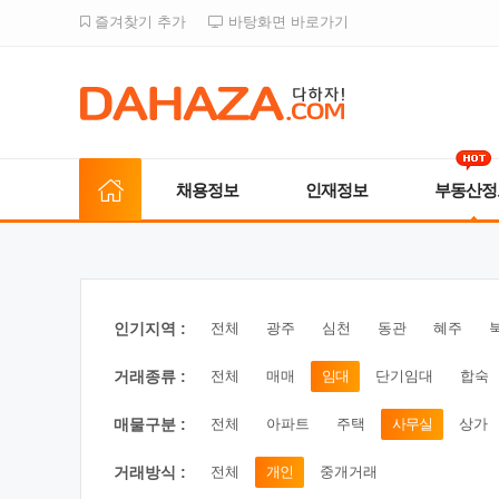
즐겨찾기 추가
바탕화면 바로가기
채용정보
인재정보
부동산정
인기지역 :
전체
광주
심천
동관
혜주
거래종류 :
전체
매매
임대
단기임대
합숙
매물구분 :
전체
아파트
주택
사무실
상가
거래방식 :
전체
개인
중개거래