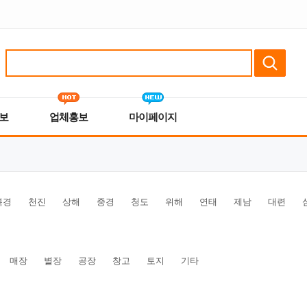
보
업체홍보
마이페이지
북경
천진
상해
중경
청도
위해
연태
제남
대련
매장
별장
공장
창고
토지
기타