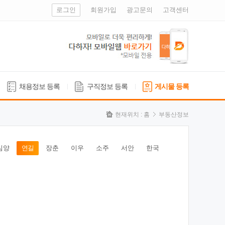
로그인
회원가입
광고문의
고객센터
채용정보 등록
구직정보 등록
게시물 등록
현재위치 :
홈
부동산정보
심양
연길
장춘
이우
소주
서안
한국