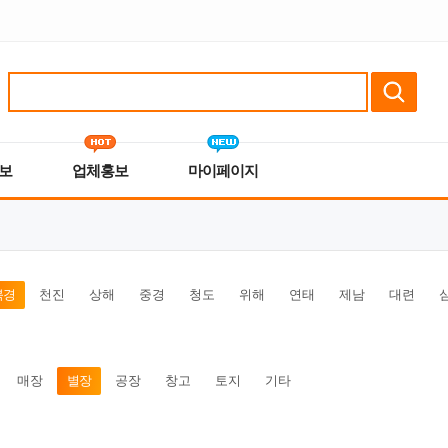
보
업체홍보
마이페이지
북경
천진
상해
중경
청도
위해
연태
제남
대련
매장
별장
공장
창고
토지
기타