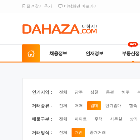
즐겨찾기 추가
바탕화면 바로가기
채용정보
인재정보
부동산정
인기지역 :
전체
광주
심천
동관
혜주
거래종류 :
전체
매매
임대
단기임대
합숙
매물구분 :
전체
아파트
주택
사무실
상가
거래방식 :
전체
개인
중개거래