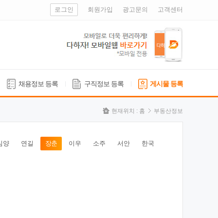
로그인
회원가입
광고문의
고객센터
채용정보 등록
구직정보 등록
게시물 등록
현재위치 :
홈
부동산정보
심양
연길
장춘
이우
소주
서안
한국