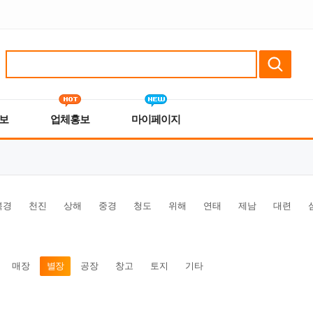
보
업체홍보
마이페이지
북경
천진
상해
중경
청도
위해
연태
제남
대련
매장
별장
공장
창고
토지
기타