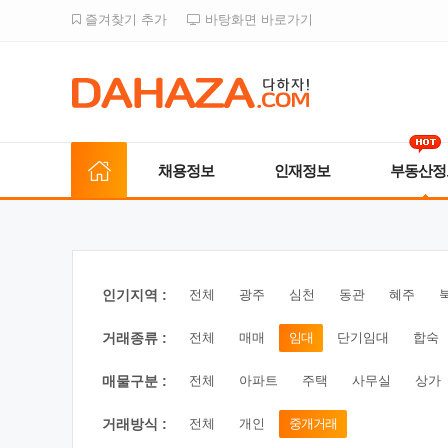
즐겨찾기 추가
바탕화면 바로가기
채용정보
인재정보
부동산정
인기지역 :
전체
광주
심천
동관
혜주
거래종류 :
전체
매매
임대
단기임대
합숙
매물구분 :
전체
아파트
주택
사무실
상가
거래방식 :
전체
개인
중개거래