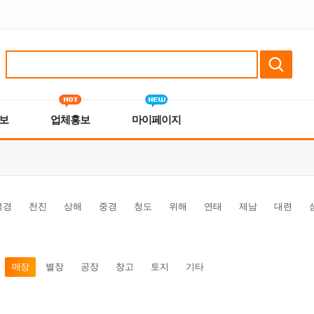
보
업체홍보
마이페이지
북경
천진
상해
중경
청도
위해
연태
제남
대련
매장
별장
공장
창고
토지
기타