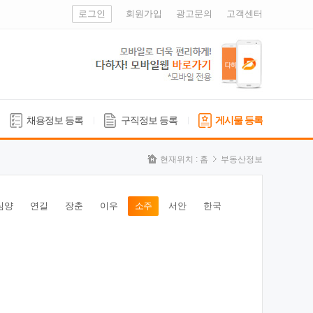
로그인
회원가입
광고문의
고객센터
채용정보 등록
구직정보 등록
게시물 등록
현재위치 :
홈
부동산정보
심양
연길
장춘
이우
소주
서안
한국