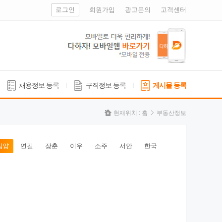
로그인
회원가입
광고문의
고객센터
채용정보 등록
구직정보 등록
게시물 등록
현재위치 :
홈
부동산정보
심양
연길
장춘
이우
소주
서안
한국