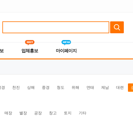
보
업체홍보
마이페이지
북경
천진
상해
중경
청도
위해
연태
제남
대련
매장
별장
공장
창고
토지
기타