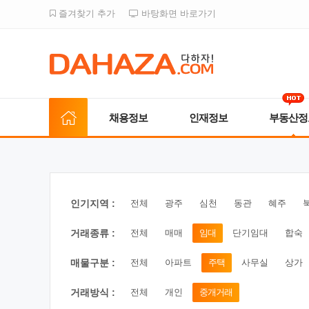
즐겨찾기 추가
바탕화면 바로가기
채용정보
인재정보
부동산정
인기지역 :
전체
광주
심천
동관
혜주
거래종류 :
전체
매매
임대
단기임대
합숙
매물구분 :
전체
아파트
주택
사무실
상가
거래방식 :
전체
개인
중개거래