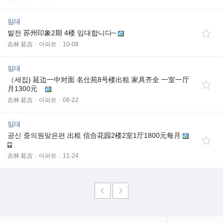
임대
발전 苏州印象2期 4楼 임대합니다~
吉林 延吉
아파트
10-08
임대
（세집) 延边一中对面 名仕苑8号楼出租 家具齐全 一室一厅
月1300元
吉林 延吉
아파트
08-22
임대
공신 중의원맞은편 出租 信合花园2楼2室1厅1800元每月
吉林 延吉
아파트
11-24