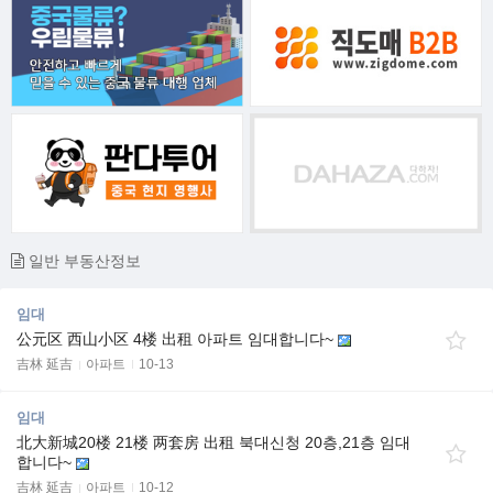
일반 부동산정보
임대
公元区 西山小区 4楼 出租 아파트 임대합니다~
吉林 延吉
아파트
10-13
임대
北大新城20楼 21楼 两套房 出租 북대신청 20층,21층 임대
합니다~
吉林 延吉
아파트
10-12