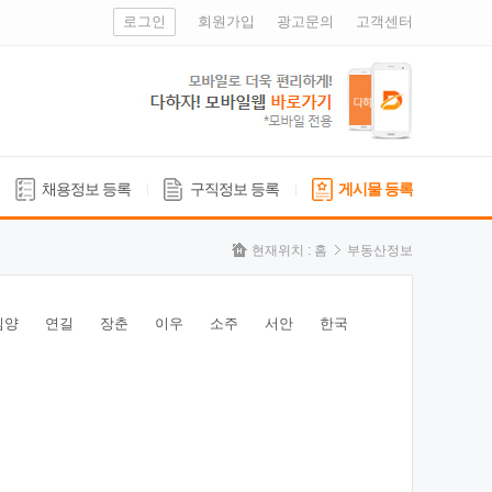
로그인
회원가입
광고문의
고객센터
채용정보 등록
구직정보 등록
게시물 등록
현재위치 :
홈
부동산정보
심양
연길
장춘
이우
소주
서안
한국