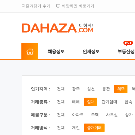
즐겨찾기 추가
바탕화면 바로가기
채용정보
인재정보
부동산정
인기지역 :
전체
광주
심천
동관
혜주
거래종류 :
전체
매매
임대
단기임대
합숙
매물구분 :
전체
아파트
주택
사무실
상가
거래방식 :
전체
개인
중개거래