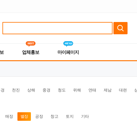
보
업체홍보
마이페이지
북경
천진
상해
중경
청도
위해
연태
제남
대련
매장
별장
공장
창고
토지
기타