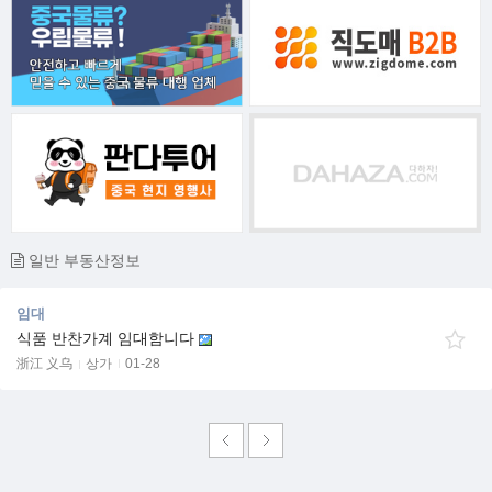
일반 부동산정보
임대
식품 반찬가계 임대함니다
浙江 义乌
상가
01-28