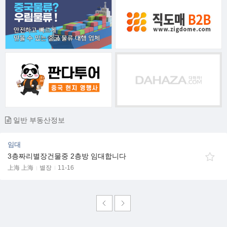
일반 부동산정보
임대
3층짜리별장건물중 2층방 임대합니다
上海 上海
별장
11-16