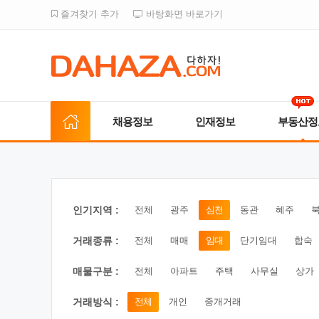
즐겨찾기 추가
바탕화면 바로가기
채용정보
인재정보
부동산정
인기지역 :
전체
광주
심천
동관
혜주
거래종류 :
전체
매매
임대
단기임대
합숙
매물구분 :
전체
아파트
주택
사무실
상가
거래방식 :
전체
개인
중개거래