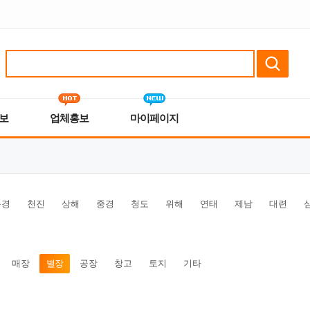
보
업체홍보
마이페이지
북경
천진
상해
중경
청도
위해
연태
제남
대련
매장
별장
공장
창고
토지
기타