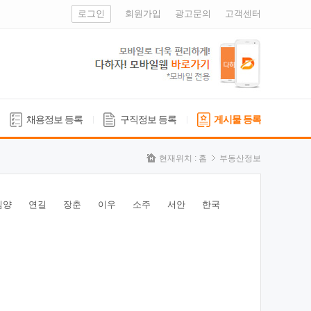
로그인
회원가입
광고문의
고객센터
채용정보 등록
구직정보 등록
게시물 등록
현재위치 :
홈
부동산정보
심양
연길
장춘
이우
소주
서안
한국