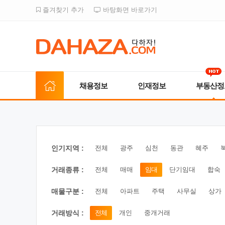
즐겨찾기 추가
바탕화면 바로가기
채용정보
인재정보
부동산정
인기지역 :
전체
광주
심천
동관
혜주
거래종류 :
전체
매매
임대
단기임대
합숙
매물구분 :
전체
아파트
주택
사무실
상가
거래방식 :
전체
개인
중개거래