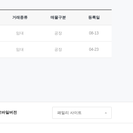
거래종류
매물구분
등록일
임대
공장
08-13
임대
공장
04-23
모바일버전
패밀리 사이트