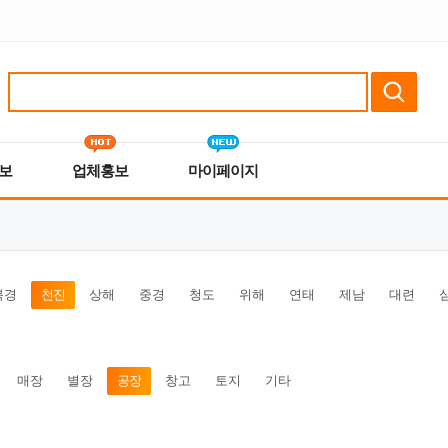
보
업체홍보
마이페이지
북경
천진
상해
중경
청도
위해
연태
제남
대련
매장
별장
공장
창고
토지
기타