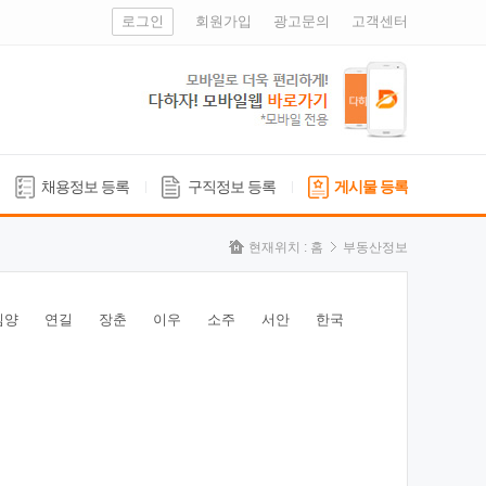
로그인
회원가입
광고문의
고객센터
채용정보 등록
구직정보 등록
게시물 등록
현재위치 :
홈
부동산정보
심양
연길
장춘
이우
소주
서안
한국