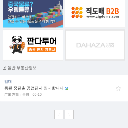
일반 부동산정보
임대
동관 중관춘 공업단지 임대합니다
广东 东莞
공장
05-10