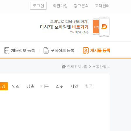
로그인
회원가입
광고문의
고객센터
채용정보 등록
구직정보 등록
게시물 등록
현재위치 :
홈
부동산정보
심양
연길
장춘
이우
소주
서안
한국