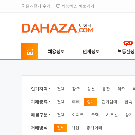
즐겨찾기 추가
바탕화면 바로가기
채용정보
인재정보
부동산정
인기지역 :
전체
광주
심천
동관
혜주
거래종류 :
전체
매매
임대
단기임대
합숙
매물구분 :
전체
아파트
주택
사무실
상가
거래방식 :
전체
개인
중개거래