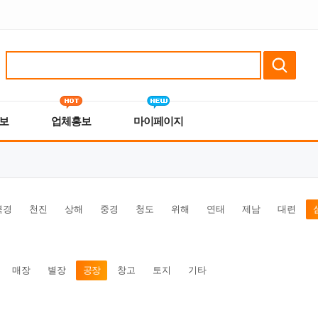
보
업체홍보
마이페이지
북경
천진
상해
중경
청도
위해
연태
제남
대련
매장
별장
공장
창고
토지
기타