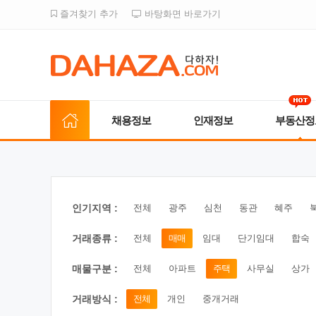
즐겨찾기 추가
바탕화면 바로가기
채용정보
인재정보
부동산정
인기지역 :
전체
광주
심천
동관
혜주
거래종류 :
전체
매매
임대
단기임대
합숙
매물구분 :
전체
아파트
주택
사무실
상가
거래방식 :
전체
개인
중개거래