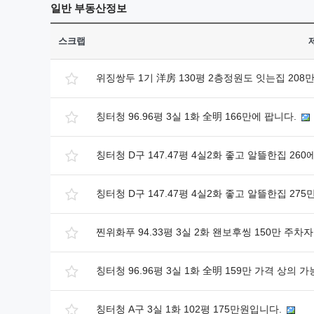
일반
부동산정보
스크랩
위징쌍두 1기 洋房 130평 2층정원도 잇는집 208
칭터청 96.96평 3실 1화 全明 166만에 팝니다.
칭터청 D구 147.47평 4실2화 좋고 알뜰한집 26
칭터청 D구 147.47평 4실2화 좋고 알뜰한집 27
찐위화푸 94.33평 3실 2화 왠보후씽 150만 주차
칭터청 96.96평 3실 1화 全明 159만 가격 상의
칭터청 A구 3실 1화 102평 175만원입니다.