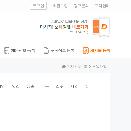
로그인
회원가입
광고문의
고객센터
채용정보 등록
구직정보 등록
게시물 등록
현재위치 :
홈
부동산정보
심양
연길
장춘
이우
소주
서안
한국