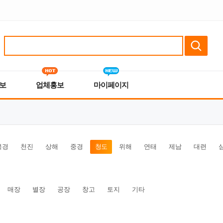
보
업체홍보
마이페이지
북경
천진
상해
중경
청도
위해
연태
제남
대련
매장
별장
공장
창고
토지
기타