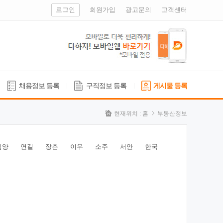
로그인
회원가입
광고문의
고객센터
채용정보 등록
구직정보 등록
게시물 등록
현재위치 :
홈
부동산정보
심양
연길
장춘
이우
소주
서안
한국