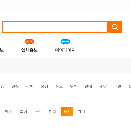
보
업체홍보
마이페이지
북경
천진
상해
중경
청도
위해
연태
제남
대련
매장
별장
공장
창고
토지
기타