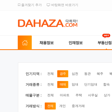
즐겨찾기 추가
바탕화면 바로가기
채용정보
인재정보
부동산정
인기지역 :
전체
광주
심천
동관
혜주
거래종류 :
전체
매매
임대
단기임대
합숙
매물구분 :
전체
아파트
주택
사무실
상가
거래방식 :
전체
개인
중개거래