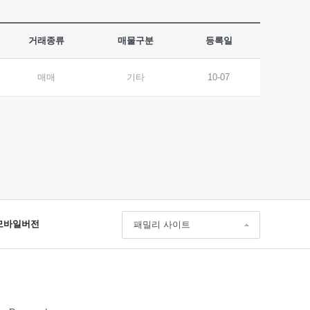
거래종류
매물구분
등록일
매매
기타
10-07
모바일버전
패밀리 사이트