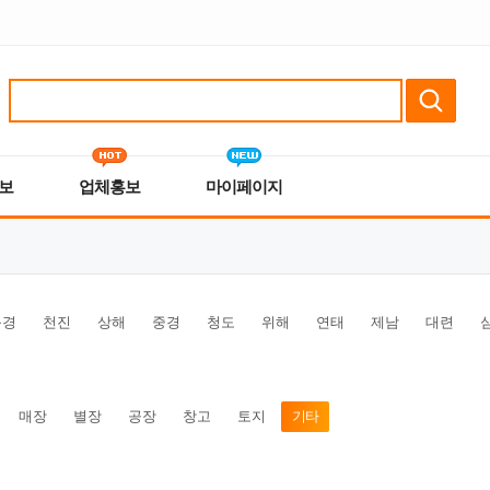
보
업체홍보
마이페이지
북경
천진
상해
중경
청도
위해
연태
제남
대련
매장
별장
공장
창고
토지
기타