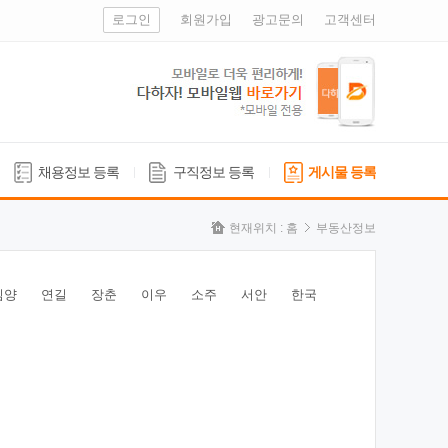
로그인
회원가입
광고문의
고객센터
채용정보 등록
구직정보 등록
게시물 등록
현재위치 :
홈
부동산정보
심양
연길
장춘
이우
소주
서안
한국