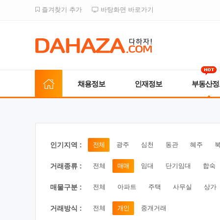
즐겨찾기 추가
바탕화면 바로가기
채용정보
인재정보
부동산정
인기지역 :
전체
광주
심천
동관
혜주
거래종류 :
전체
매매
임대
단기임대
합숙
매물구분 :
전체
아파트
주택
사무실
상가
거래방식 :
전체
개인
중개거래