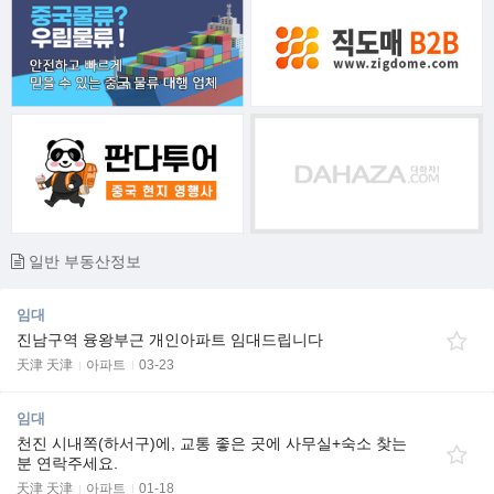
일반 부동산정보
임대
진남구역 융왕부근 개인아파트 임대드립니다
天津 天津
아파트
03-23
임대
천진 시내쪽(하서구)에, 교통 좋은 곳에 사무실+숙소 찾는
분 연락주세요.
天津 天津
아파트
01-18