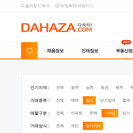
즐겨찾기 추가
바탕화면 바로가기
채용정보
인재정보
부동산정
인기지역 :
전체
광주
심천
동관
혜주
거래종류 :
전체
매매
임대
단기임대
합숙
매물구분 :
전체
아파트
주택
사무실
상가
거래방식 :
전체
개인
중개거래