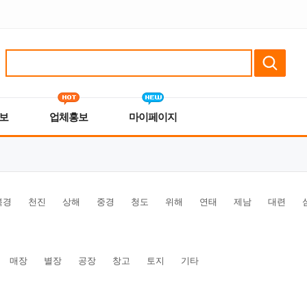
보
업체홍보
마이페이지
북경
천진
상해
중경
청도
위해
연태
제남
대련
매장
별장
공장
창고
토지
기타