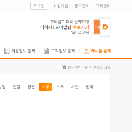
로그인
회원가입
광고문의
고객센터
채용정보 등록
구직정보 등록
게시물 등록
현재위치 :
홈
부동산정보
심양
연길
장춘
이우
소주
서안
한국