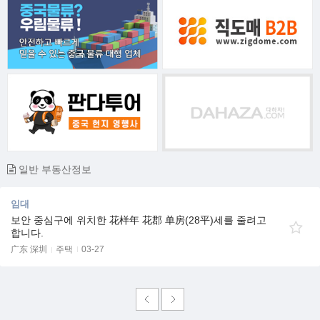
일반 부동산정보
임대
보안 중심구에 위치한 花样年 花郡 单房(28平)세를 줄려고
합니다.
广东 深圳
주택
03-27