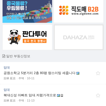
일반 부동산정보
임대
공원소학교 5분거리 2층 80평 량스이팅 세줍니다
吉林 延吉
주택
10-11
임대
북대신성 아빠트 임대.저렴가격으로
吉林 延吉
주택
11-13