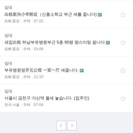
임대
出租新兴小学附近（신흥소학교 부근 세를 줍니다)
吉林 延吉
주택
07-22
임대
세집出租 하남부유병원부근 5층 90평 량스이팅 팝니다
吉林 延吉
주택
03-08
임대
부유병원옆开元公馆 一室一厅 세줍니다.
吉林 延吉
주택
11-15
임대
서울시 금천구 가산역 월세 놓습니다. (집주인)
한국 서울
주택
07-04