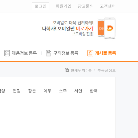
로그인
회원가입
광고문의
고객센터
채용정보 등록
구직정보 등록
게시물 등록
현재위치 :
홈
부동산정보
심양
연길
장춘
이우
소주
서안
한국