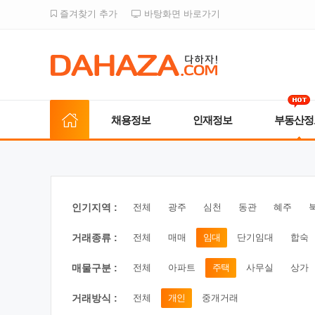
즐겨찾기 추가
바탕화면 바로가기
채용정보
인재정보
부동산정
인기지역 :
전체
광주
심천
동관
혜주
거래종류 :
전체
매매
임대
단기임대
합숙
매물구분 :
전체
아파트
주택
사무실
상가
거래방식 :
전체
개인
중개거래