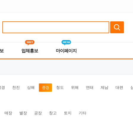
보
업체홍보
마이페이지
북경
천진
상해
중경
청도
위해
연태
제남
대련
매장
별장
공장
창고
토지
기타