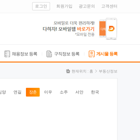
로그인
회원가입
광고문의
고객센터
채용정보 등록
구직정보 등록
게시물 등록
현재위치 :
홈
부동산정보
심양
연길
장춘
이우
소주
서안
한국