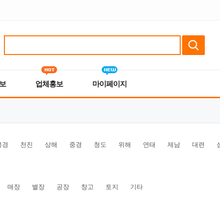
보
업체홍보
마이페이지
북경
천진
상해
중경
청도
위해
연태
제남
대련
매장
별장
공장
창고
토지
기타