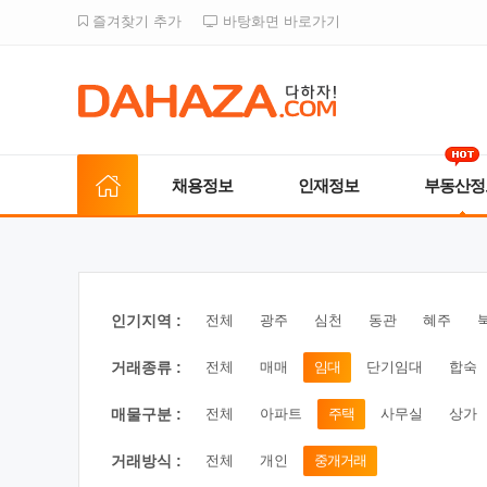
즐겨찾기 추가
바탕화면 바로가기
채용정보
인재정보
부동산정
인기지역 :
전체
광주
심천
동관
혜주
거래종류 :
전체
매매
임대
단기임대
합숙
매물구분 :
전체
아파트
주택
사무실
상가
거래방식 :
전체
개인
중개거래