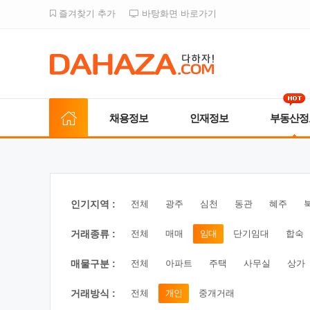
즐겨찾기 추가
바탕화면 바로가기
채용정보
인재정보
부동산정
인기지역 :
전체
광주
심천
동관
혜주
거래종류 :
전체
매매
임대
단기임대
합숙
매물구분 :
전체
아파트
주택
사무실
상가
거래방식 :
전체
개인
중개거래