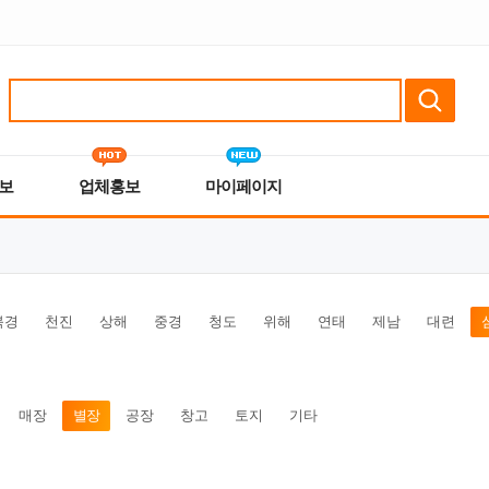
보
업체홍보
마이페이지
북경
천진
상해
중경
청도
위해
연태
제남
대련
매장
별장
공장
창고
토지
기타