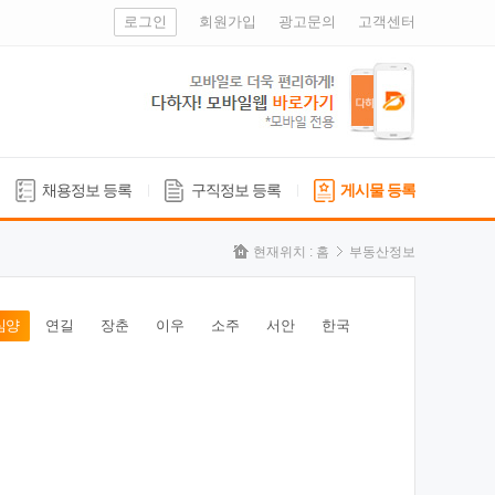
로그인
회원가입
광고문의
고객센터
채용정보 등록
구직정보 등록
게시물 등록
현재위치 :
홈
부동산정보
심양
연길
장춘
이우
소주
서안
한국