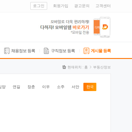
로그인
회원가입
광고문의
고객센터
채용정보 등록
구직정보 등록
게시물 등록
현재위치 :
홈
부동산정보
심양
연길
장춘
이우
소주
서안
한국