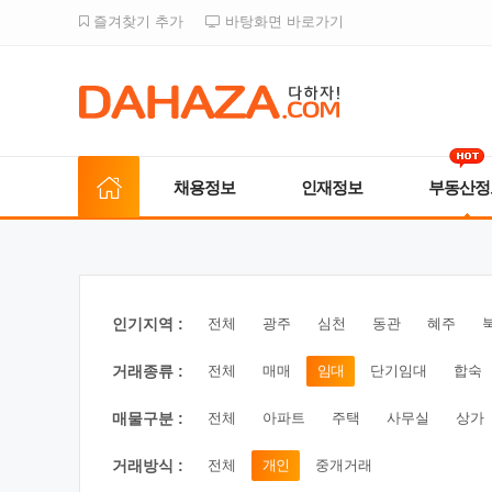
즐겨찾기 추가
바탕화면 바로가기
채용정보
인재정보
부동산정
인기지역 :
전체
광주
심천
동관
혜주
거래종류 :
전체
매매
임대
단기임대
합숙
매물구분 :
전체
아파트
주택
사무실
상가
거래방식 :
전체
개인
중개거래