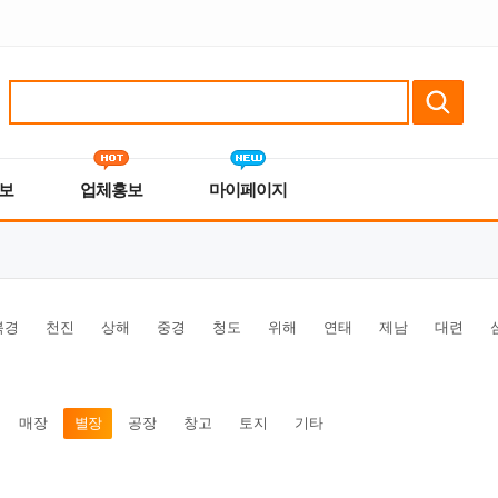
보
업체홍보
마이페이지
북경
천진
상해
중경
청도
위해
연태
제남
대련
매장
별장
공장
창고
토지
기타