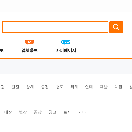
보
업체홍보
마이페이지
북경
천진
상해
중경
청도
위해
연태
제남
대련
매장
별장
공장
창고
토지
기타