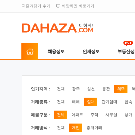
즐겨찾기 추가
바탕화면 바로가기
채용정보
인재정보
부동산정
인기지역 :
전체
광주
심천
동관
혜주
거래종류 :
전체
매매
임대
단기임대
합숙
매물구분 :
전체
아파트
주택
사무실
상가
거래방식 :
전체
개인
중개거래