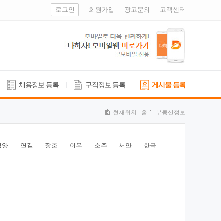
로그인
회원가입
광고문의
고객센터
채용정보 등록
구직정보 등록
게시물 등록
현재위치 :
홈
부동산정보
심양
연길
장춘
이우
소주
서안
한국