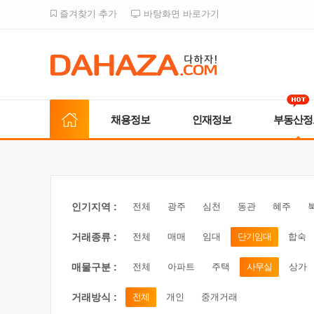
즐겨찾기 추가
바탕화면 바로가기
채용정보
인재정보
부동산정
인기지역 :
전체
광주
심천
동관
혜주
거래종류 :
전체
매매
임대
단기임대
합숙
매물구분 :
전체
아파트
주택
사무실
상가
거래방식 :
전체
개인
중개거래