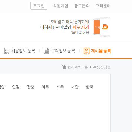
로그인
회원가입
광고문의
고객센터
채용정보 등록
구직정보 등록
게시물 등록
현재위치 :
홈
부동산정보
심양
연길
장춘
이우
소주
서안
한국