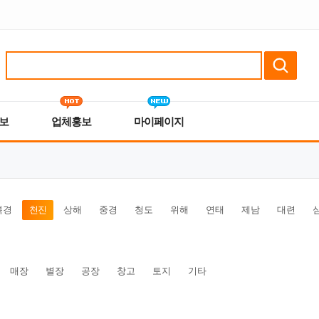
보
업체홍보
마이페이지
북경
천진
상해
중경
청도
위해
연태
제남
대련
매장
별장
공장
창고
토지
기타