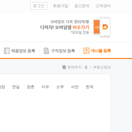
로그인
회원가입
광고문의
고객센터
채용정보 등록
구직정보 등록
게시물 등록
현재위치 :
홈
부동산정보
심양
연길
장춘
이우
소주
서안
한국