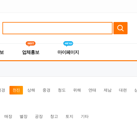
보
업체홍보
마이페이지
북경
천진
상해
중경
청도
위해
연태
제남
대련
매장
별장
공장
창고
토지
기타