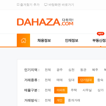
즐겨찾기 추가
바탕화면 바로가기
채용정보
인재정보
부동산정
인기지역 :
전체
광주
심천
동관
혜주
거래종류 :
전체
매매
임대
단기임대
합숙
매물구분 :
전체
아파트
주택
사무실
상가
거래방식 :
전체
개인
중개거래