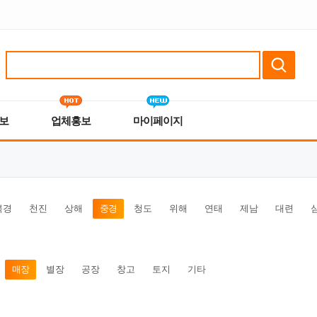
보
업체홍보
마이페이지
북경
천진
상해
중경
청도
위해
연태
제남
대련
매장
별장
공장
창고
토지
기타