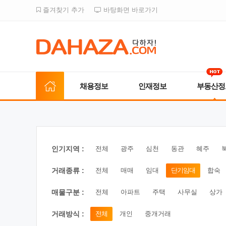
즐겨찾기 추가
바탕화면 바로가기
채용정보
인재정보
부동산정
인기지역 :
전체
광주
심천
동관
혜주
거래종류 :
전체
매매
임대
단기임대
합숙
매물구분 :
전체
아파트
주택
사무실
상가
거래방식 :
전체
개인
중개거래