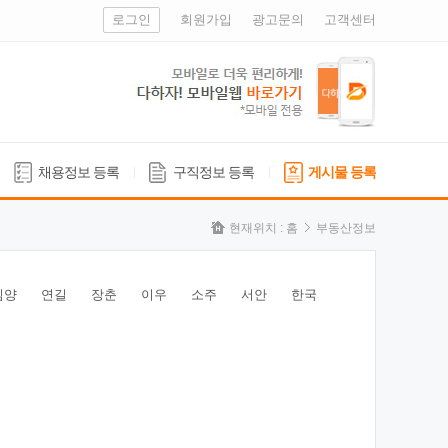
로그인
회원가입
광고문의
고객센터
채용정보 등록
구직정보 등록
게시물 등록
현재위치 :
홈
부동산정보
심양
연길
장춘
이우
소주
서안
한국