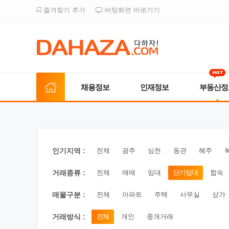
즐겨찾기 추가
바탕화면 바로가기
채용정보
인재정보
부동산정
인기지역 :
전체
광주
심천
동관
혜주
거래종류 :
전체
매매
임대
단기임대
합숙
매물구분 :
전체
아파트
주택
사무실
상가
거래방식 :
전체
개인
중개거래