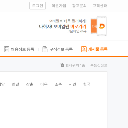
로그인
회원가입
광고문의
고객센터
채용정보 등록
구직정보 등록
게시물 등록
현재위치 :
홈
부동산정보
심양
연길
장춘
이우
소주
서안
한국