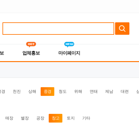
보
업체홍보
마이페이지
북경
천진
상해
중경
청도
위해
연태
제남
대련
매장
별장
공장
창고
토지
기타