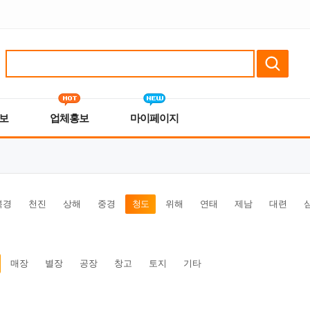
보
업체홍보
마이페이지
북경
천진
상해
중경
청도
위해
연태
제남
대련
매장
별장
공장
창고
토지
기타