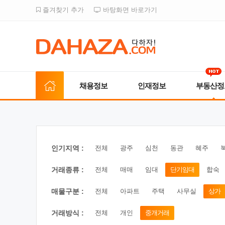
즐겨찾기 추가
바탕화면 바로가기
채용정보
인재정보
부동산정
인기지역 :
전체
광주
심천
동관
혜주
거래종류 :
전체
매매
임대
단기임대
합숙
매물구분 :
전체
아파트
주택
사무실
상가
거래방식 :
전체
개인
중개거래