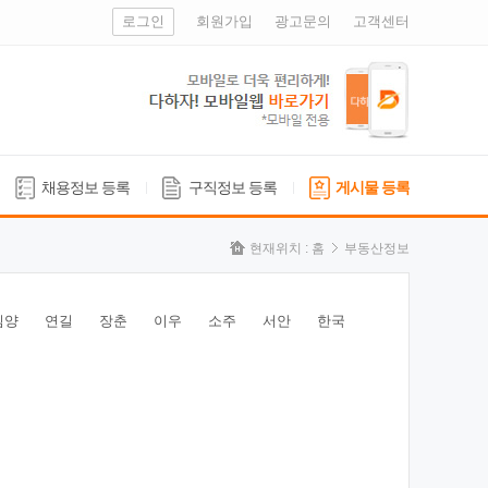
로그인
회원가입
광고문의
고객센터
채용정보 등록
구직정보 등록
게시물 등록
현재위치 :
홈
부동산정보
심양
연길
장춘
이우
소주
서안
한국