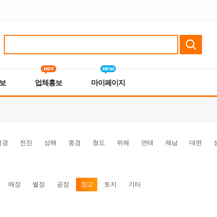
보
업체홍보
마이페이지
북경
천진
상해
중경
청도
위해
연태
제남
대련
매장
별장
공장
창고
토지
기타