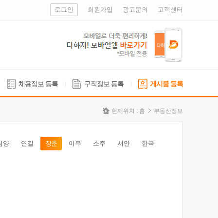
로그인
회원가입
광고문의
고객센터
채용정보 등록
구직정보 등록
게시물 등록
현재위치 :
홈
부동산정보
심양
연길
장춘
이우
소주
서안
한국