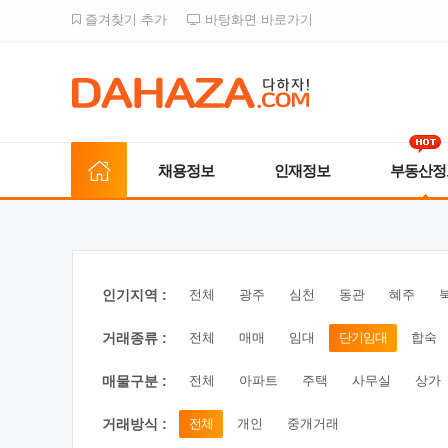
즐겨찾기 추가
바탕화면 바로가기
채용정보
인재정보
부동산정
인기지역 :
전체
광주
심천
동관
혜주
거래종류 :
전체
매매
임대
단기임대
합숙
매물구분 :
전체
아파트
주택
사무실
상가
거래방식 :
전체
개인
중개거래