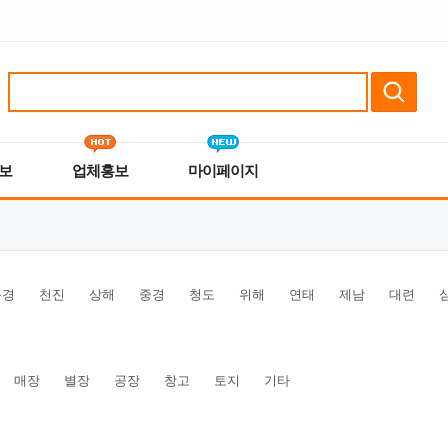
보
업체홍보
마이페이지
북경
천진
상해
중경
청도
위해
연태
제남
대련
매장
별장
공장
창고
토지
기타