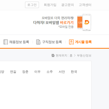
로그인
회원가입
광고문의
고객센터
채용정보 등록
구직정보 등록
게시물 등록
현재위치 :
홈
부동산정보
심양
연길
장춘
이우
소주
서안
한국