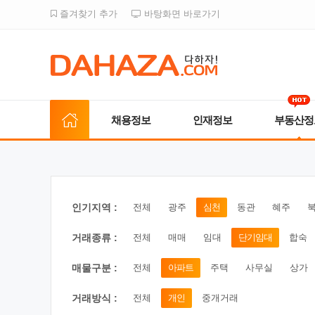
즐겨찾기 추가
바탕화면 바로가기
채용정보
인재정보
부동산정
인기지역 :
전체
광주
심천
동관
혜주
거래종류 :
전체
매매
임대
단기임대
합숙
매물구분 :
전체
아파트
주택
사무실
상가
거래방식 :
전체
개인
중개거래