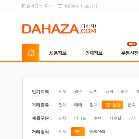
즐겨찾기 추가
바탕화면 바로가기
채용정보
인재정보
부동산정
인기지역 :
전체
광주
심천
동관
혜주
거래종류 :
전체
매매
임대
단기임대
합숙
매물구분 :
전체
아파트
주택
사무실
상가
거래방식 :
전체
개인
중개거래