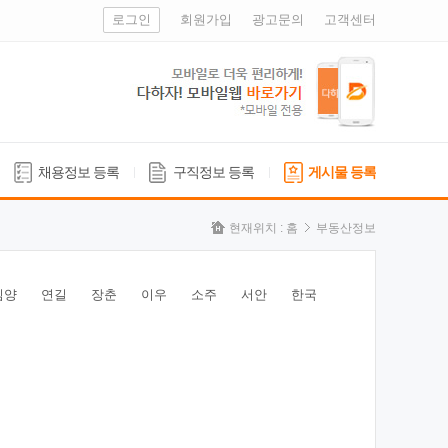
로그인
회원가입
광고문의
고객센터
채용정보 등록
구직정보 등록
게시물 등록
현재위치 :
홈
부동산정보
심양
연길
장춘
이우
소주
서안
한국