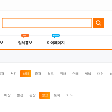
보
업체홍보
마이페이지
북경
천진
상해
중경
청도
위해
연태
제남
대련
매장
별장
공장
창고
토지
기타