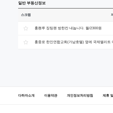
일반
부동산정보
스크랩
훙쵄루 징팅왠 방한칸 내놉니다. 월/2300원
훙중로 한인연합교회(가남호텔) 옆에 국제엘리트 
다하자소개
이용약관
개인정보처리방침
제휴 