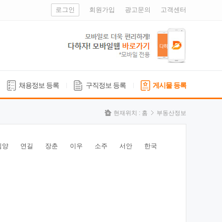
로그인
회원가입
광고문의
고객센터
채용정보 등록
구직정보 등록
게시물 등록
현재위치 :
홈
부동산정보
심양
연길
장춘
이우
소주
서안
한국