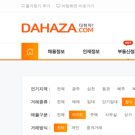
즐겨찾기 추가
바탕화면 바로가기
채용정보
인재정보
부동산정
인기지역 :
전체
광주
심천
동관
혜주
거래종류 :
전체
매매
임대
단기임대
합숙
매물구분 :
전체
아파트
주택
사무실
상가
거래방식 :
전체
개인
중개거래