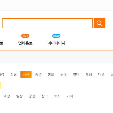
보
업체홍보
마이페이지
북경
천진
상해
중경
청도
위해
연태
제남
대련
매장
별장
공장
창고
토지
기타