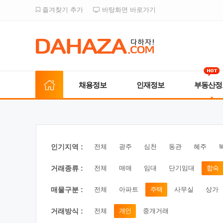
즐겨찾기 추가
바탕화면 바로가기
채용정보
인재정보
부동산정
인기지역 :
전체
광주
심천
동관
혜주
거래종류 :
전체
매매
임대
단기임대
합숙
매물구분 :
전체
아파트
주택
사무실
상가
거래방식 :
전체
개인
중개거래