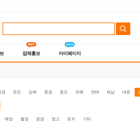
보
업체홍보
마이페이지
북경
천진
상해
중경
청도
위해
연태
제남
대련
매장
별장
공장
창고
토지
기타