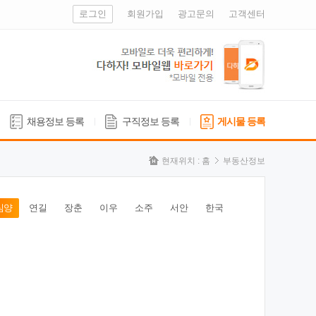
로그인
회원가입
광고문의
고객센터
채용정보 등록
구직정보 등록
게시물 등록
현재위치 :
홈
부동산정보
심양
연길
장춘
이우
소주
서안
한국