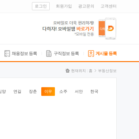
로그인
회원가입
광고문의
고객센터
채용정보 등록
구직정보 등록
게시물 등록
현재위치 :
홈
부동산정보
심양
연길
장춘
이우
소주
서안
한국