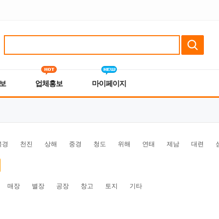
보
업체홍보
마이페이지
북경
천진
상해
중경
청도
위해
연태
제남
대련
매장
별장
공장
창고
토지
기타