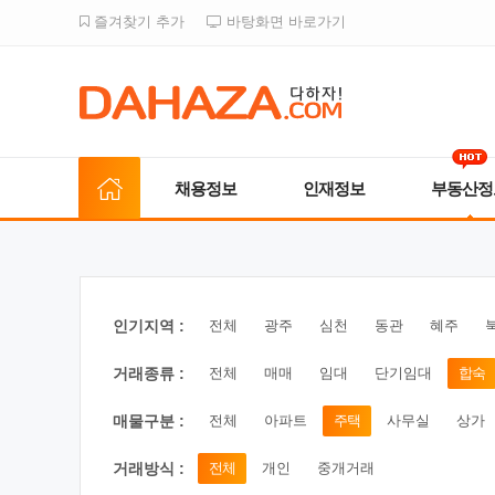
즐겨찾기 추가
바탕화면 바로가기
채용정보
인재정보
부동산정
인기지역 :
전체
광주
심천
동관
혜주
거래종류 :
전체
매매
임대
단기임대
합숙
매물구분 :
전체
아파트
주택
사무실
상가
거래방식 :
전체
개인
중개거래