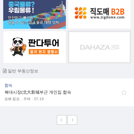
일반 부동산정보
합숙
복대시장(北大新城부근 개인집 합숙
吉林 延吉
주택
07-19