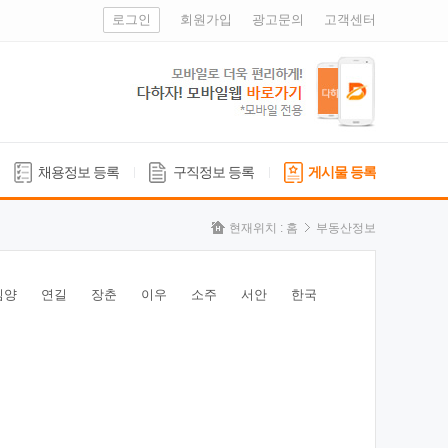
로그인
회원가입
광고문의
고객센터
채용정보 등록
구직정보 등록
게시물 등록
현재위치 :
홈
부동산정보
심양
연길
장춘
이우
소주
서안
한국