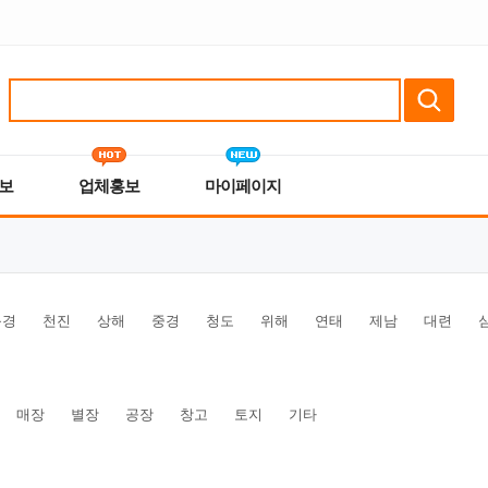
보
업체홍보
마이페이지
북경
천진
상해
중경
청도
위해
연태
제남
대련
매장
별장
공장
창고
토지
기타