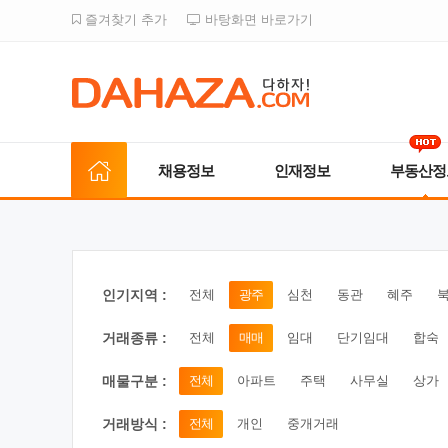
즐겨찾기 추가
바탕화면 바로가기
채용정보
인재정보
부동산정
인기지역 :
전체
광주
심천
동관
혜주
거래종류 :
전체
매매
임대
단기임대
합숙
매물구분 :
전체
아파트
주택
사무실
상가
거래방식 :
전체
개인
중개거래