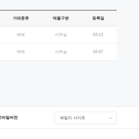
거래종류
매물구분
등록일
매매
사무실
03-13
매매
사무실
02-07
모바일버전
패밀리 사이트