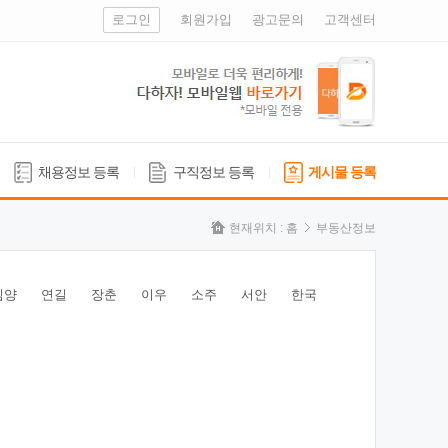
로그인
회원가입
광고문의
고객센터
채용정보 등록
구직정보 등록
게시물 등록
현재위치 :
홈
부동산정보
심양
연길
장춘
이우
소주
서안
한국