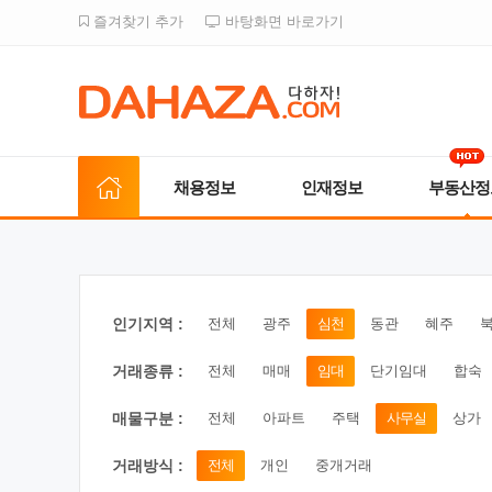
즐겨찾기 추가
바탕화면 바로가기
채용정보
인재정보
부동산정
인기지역 :
전체
광주
심천
동관
혜주
거래종류 :
전체
매매
임대
단기임대
합숙
매물구분 :
전체
아파트
주택
사무실
상가
거래방식 :
전체
개인
중개거래