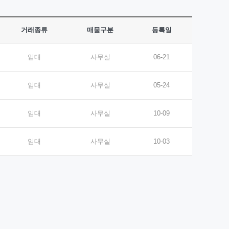
거래종류
매물구분
등록일
임대
사무실
06-21
임대
사무실
05-24
임대
사무실
10-09
임대
사무실
10-03