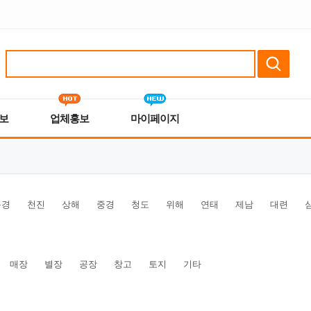
보
업체홍보
마이페이지
북경
천진
상해
중경
청도
위해
연태
제남
대련
매장
별장
공장
창고
토지
기타